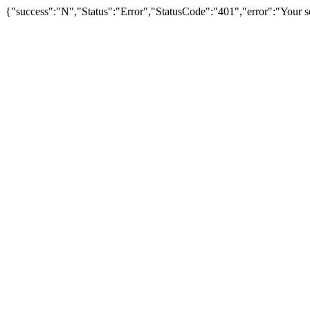
{"success":"N","Status":"Error","StatusCode":"401","error":"Your se